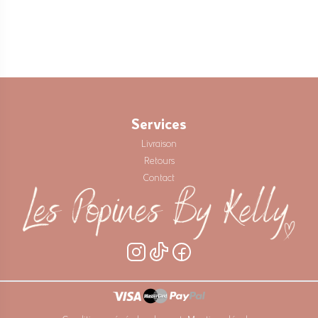
33% polyester, 33% jean, 34% viscose
Lavage à la main
Services
Livraison
Retours
Contact